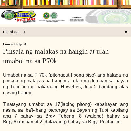
▼
Lunes, Hulyo 6
Pinsala ng malakas na hangin at ulan
umabot na sa P70k
Umabot na sa P 70k (pitongput libong piso) ang halaga ng
pinsala ng malakas na hangin at ulan na dumaan sa bayan
ng Tupi noong nakaraang Huwebes, July 2 bandang alas
dos ng hapon.
Tinatayang umabot sa 17(labing pitong) kabahayan ang
nasira sa iba't-ibang barangay sa Bayan ng Tupi kabilang
ang 7 bahay sa Brgy Tubeng, 8 (walong) bahay sa
Brgy.Acmonan at 2 (dalawang) bahay sa Brgy. Poblacion.