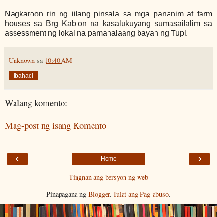
Nagkaroon rin ng iilang pinsala sa mga pananim at farm
houses sa Brg Kablon na kasalukuyang sumasailalim sa
assessment ng lokal na pamahalaang bayan ng Tupi.
Unknown
sa
10:40 AM
Ibahagi
Walang komento:
Mag-post ng isang Komento
‹
›
Home
Tingnan ang bersyon ng web
Pinapagana ng
Blogger
.
Iulat ang Pag-abuso
.