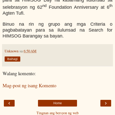
para sa HIMSOG Day na kasamang ilulunsad sa
nd
th
selebrasyon ng 62
Foundation Anniversary at 6
Agten Tufi.
Binuo na rin ng grupo ang mga Criteria o
pagbabatayan para sa ilulunsad na Search for
HIMSOG Barangay sa bayan.
Unknown
sa
6:50 AM
Ibahagi
Walang komento:
Mag-post ng isang Komento
‹
›
Home
Tingnan ang bersyon ng web