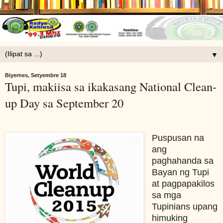
▼
Biyernes, Setyembre 18
Tupi, makiisa sa ikakasang National Clean-
up Day sa September 20
Puspusan na
ang
paghahanda sa
Bayan ng Tupi
at pagpapakilos
sa mga
Tupinians upang
himuking