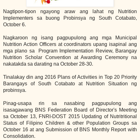
Nagtipon-tipon
ngayong araw ang lahat ng
Nutrition
Implementers sa buong Probinsya ng South Cotabato,
October 6.
Nagkaroon ng isang pagpupulong ang mga Municipal
Nutrition Action Officers at coordinators upang isapinal ang
mga plano sa Program Implementation Review, Barangay
Nutrition Scholar Convention at Awarding Ceremony na
nakatakda sa darating na October 28-30.
Tinalakay din ang 2016 Plans of Activities in Top 20 Priority
Barangays of South Cotabato at
Nutrition Situation ng
probinsya.
Pinag-usapa rin sa nasabing pagpupulong ang
isasagawang BNS Federation Board of Director's Meeting
sa October 13, FNRI-DOST 2015 Updating of Nutritritional
Status of Filipino Children & other Population Groups sa
October 16 at ang Submission of BNS Monthly Report with
Consolidation.