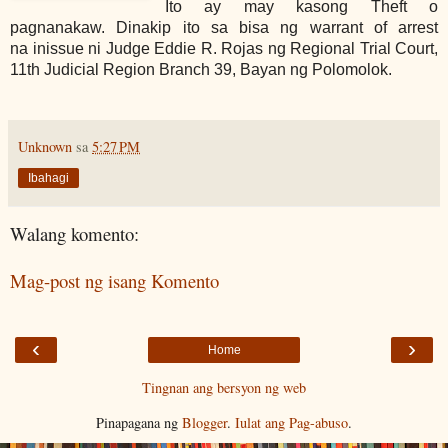
Ito ay may kasong Theft o
pagnanakaw. Dinakip ito sa bisa ng warrant of arrest
na
inissue ni Judge Eddie R. Rojas ng Regional Trial Court,
11th Judicial Region Branch 39, Bayan ng Polomolok.
Unknown
sa
5:27 PM
Ibahagi
Walang komento:
Mag-post ng isang Komento
‹
›
Home
Tingnan ang bersyon ng web
Pinapagana ng
Blogger
.
Iulat ang Pag-abuso
.