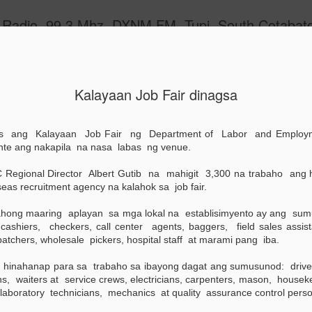
 Radio, 99.3 Mhz, DXNM FM, Tupi, South Cotabat
Kalayaan Job Fair dinagsa
an ng binhi at
Gayunman, binigyang-diin ng kalihim
na mag-imbak ng makakain, uubliga
l
s ang Kalayaan Job Fair ng Department of Labor and Employm
mag-impok sa bangko ng halaga na k
te ang nakapila na nasa labas ng venue.
na ibinigay ng pamahalaan.
f Agriculture ng libreng binhi at
a buong bansa.
Sa ganitong paraan, may maduduk
 Regional Director Albert Gutib na mahigit 3,300 na trabaho ang
pambili ng magagamit sa sakahan s
s recruitment agency na kalahok sa job fair.
Emmanuel Piñol ay paunang hakbang
nsa ang kasapatan ng bigas.
hong maaring aplayan sa mga lokal na establisimyento ay ang sumu
, cashiers, checkers, call center agents, baggers, field sales assist
patchers, wholesale pickers, hospital staff at marami pang iba.
25th Anniversary ng
Free Sworn filing sa
MAY
MAY
25
25
Purok 11-A Poblacion,
mga barangay,
inahanap para sa trabaho sa ibayong dagat ang sumusunod: drivers
matagumpay na
patapos na!
s, waiters at service crews, electricians, carpenters, mason, houseke
laboratory technicians, mechanics at quality assurance control perso
nagtapos
Isang barangay na lamang ang
hindi pa napupuntahan ng Tupi